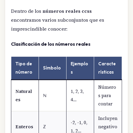
Dentro de los
números reales ccss
encontramos varios subconjuntos que es
imprescindible conocer:
Clasificación de los números reales
Tipo de
Ejemplo
Caracte
Símbolo
número
s
rísticas
Número
Natural
1, 2, 3,
ℕ
s para
es
4…
contar
Incluyen
-2, -1, 0,
Enteros
ℤ
negativo
1, 2…