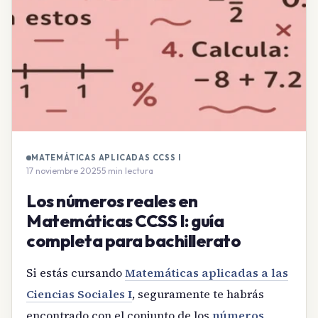
MATEMÁTICAS APLICADAS CCSS I
17 noviembre 2025
·
5 min lectura
Los números reales en
Matemáticas CCSS I: guía
completa para bachillerato
Si estás cursando
Matemáticas aplicadas a las
Ciencias Sociales I
, seguramente te habrás
encontrado con el conjunto de los
números