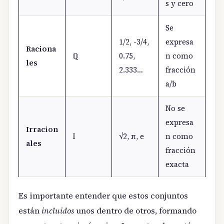
s y cero
Se
1/2, -3/4,
expresa
Raciona
ℚ
0.75,
n como
les
2.333…
fracción
a/b
No se
expresa
Irracion
𝕀
√2, π, e
n como
ales
fracción
exacta
Es importante entender que estos conjuntos
están
incluidos
unos dentro de otros, formando