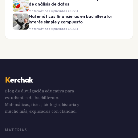
de análisis de datos
Matemáticas Aplicadas CCSS I
Matemáticas financieras en bachillerato:
interés simple y compuesto
Matemáticas Aplicadas CCSS I
K
erchak
Blog de divulgación educativa para
estudiantes de bachillerato.
Matemáticas, física, biología, historia y
mucho más, explicados con claridad.
MATERIAS