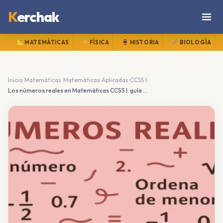
K
erchak
MATEMÁTICAS
FÍSICA
HISTORIA
BIOLOGÍA
›
›
›
Inicio
Matemáticas
Matemáticas Aplicadas CCSS I
Los números reales en Matemáticas CCSS I: guía completa para bachillerato