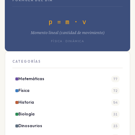
FÓRMULA DEL DÍA
p = m · v
Momento lineal (cantidad de movimiento)
FÍSICA · DINÁMICA
CATEGORÍAS
Matemáticas
77
Física
72
Historia
54
Biología
31
Dinosaurios
23