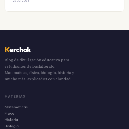
27 Jul 2026
K
erchak
Blog de divulgación educativa para
estudiantes de bachillerato.
Matemáticas, física, biología, historia y
mucho más, explicados con claridad.
MATERIAS
Matemáticas
Física
Historia
Biología