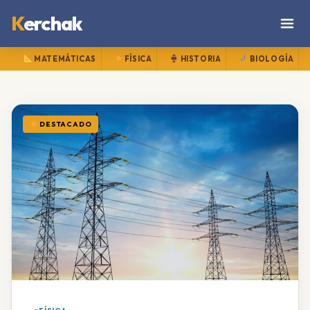
K
erchak
MATEMÁTICAS
FÍSICA
HISTORIA
BIOLOGÍA
DESTACADO