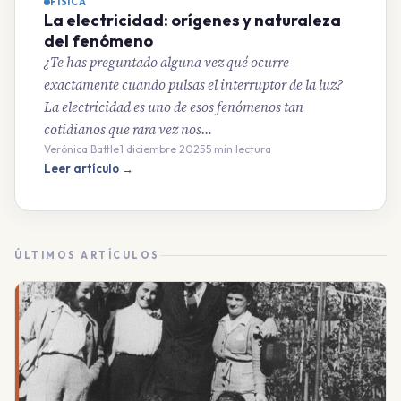
FÍSICA
La electricidad: orígenes y naturaleza
del fenómeno
¿Te has preguntado alguna vez qué ocurre
exactamente cuando pulsas el interruptor de la luz?
La electricidad es uno de esos fenómenos tan
cotidianos que rara vez nos…
Verónica Battle
·
1 diciembre 2025
·
5 min lectura
Leer artículo →
ÚLTIMOS ARTÍCULOS