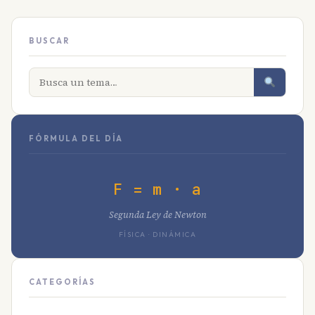
BUSCAR
FÓRMULA DEL DÍA
F = m · a
Segunda Ley de Newton
FÍSICA · DINÁMICA
CATEGORÍAS