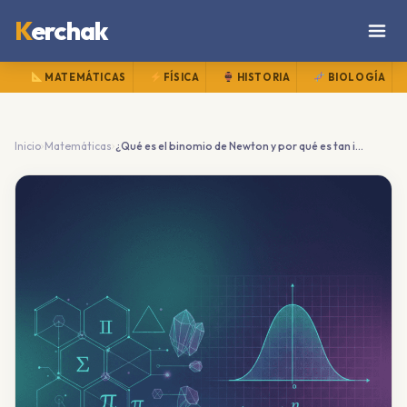
K
erchak
MATEMÁTICAS
FÍSICA
HISTORIA
BIOLOGÍA
›
›
Inicio
Matemáticas
¿Qué es el binomio de Newton y por qué es tan importante?