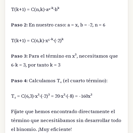
T(k+1) = C(n,k)·aⁿ⁻ᵏ·bᵏ
Paso 2:
En nuestro caso: a = x, b = -2, n = 6
T(k+1) = C(6,k)·x⁶⁻ᵏ·(-2)ᵏ
Paso 3:
Para el término en x³, necesitamos que
6-k = 3, por tanto k = 3
Paso 4:
Calculamos T₄ (el cuarto término):
T₄ = C(6,3)·x³·(-2)³ = 20·x³·(-8) = -160x³
Fíjate que hemos encontrado directamente el
término que necesitábamos sin desarrollar todo
el binomio. ¡Muy eficiente!