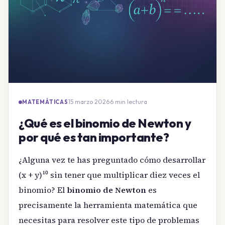
15 marzo 2026
·
6 min lectura
MATEMÁTICAS
¿Qué es el binomio de Newton y
por qué es tan importante?
¿Alguna vez te has preguntado cómo desarrollar
(x + y)¹⁰ sin tener que multiplicar diez veces el
binomio? El
binomio de Newton
es
precisamente la herramienta matemática que
necesitas para resolver este tipo de problemas