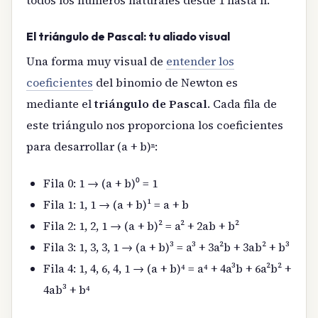
todos los números naturales desde 1 hasta n.
El triángulo de Pascal: tu aliado visual
Una forma muy visual de
entender los
coeficientes
del binomio de Newton es
mediante el
triángulo de Pascal
. Cada fila de
este triángulo nos proporciona los coeficientes
para desarrollar (a + b)ⁿ:
Fila 0: 1 → (a + b)⁰ = 1
Fila 1: 1, 1 → (a + b)¹ = a + b
Fila 2: 1, 2, 1 → (a + b)² = a² + 2ab + b²
Fila 3: 1, 3, 3, 1 → (a + b)³ = a³ + 3a²b + 3ab² + b³
Fila 4: 1, 4, 6, 4, 1 → (a + b)⁴ = a⁴ + 4a³b + 6a²b² +
4ab³ + b⁴