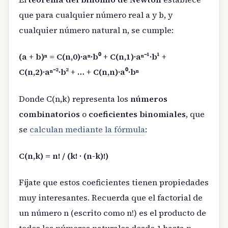
que para cualquier número real a y b, y
cualquier número natural n, se cumple:
(a + b)ⁿ = C(n,0)·aⁿ·b⁰ + C(n,1)·aⁿ⁻¹·b¹ +
C(n,2)·aⁿ⁻²·b² + … + C(n,n)·a⁰·bⁿ
Donde C(n,k) representa los
números
combinatorios
o
coeficientes binomiales
, que
se
calculan mediante la fórmula
:
C(n,k) = n! / (k! · (n-k)!)
Fíjate que estos coeficientes tienen propiedades
muy interesantes. Recuerda que el factorial de
un número n (escrito como n!) es el producto de