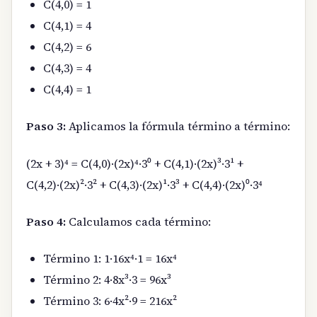
C(4,0) = 1
C(4,1) = 4
C(4,2) = 6
C(4,3) = 4
C(4,4) = 1
Paso 3:
Aplicamos la fórmula término a término:
(2x + 3)⁴ = C(4,0)·(2x)⁴·3⁰ + C(4,1)·(2x)³·3¹ +
C(4,2)·(2x)²·3² + C(4,3)·(2x)¹·3³ + C(4,4)·(2x)⁰·3⁴
Paso 4:
Calculamos cada término:
Término 1: 1·16x⁴·1 = 16x⁴
Término 2: 4·8x³·3 = 96x³
Término 3: 6·4x²·9 = 216x²