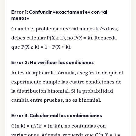
Error 1: Confundir «exactamente» con «al
menos»
Cuando el problema dice «al menos k éxitos»,
debes calcular P(X ≥ k), no P(X = k). Recuerda
que P(X ≥ k) = 1 – P(X < k).
Error 2: No verificar las condiciones
Antes de aplicar la fórmula, asegúrate de que el
experimento cumple las cuatro condiciones de
la distribución binomial. Si la probabilidad
cambia entre pruebas, no es binomial.
Error 3: Calcular mal las combinaciones
C(n,k) = n!/(k! × (n-k)!), no confundas con
variaciones. Además, recuerda que C(n,0) = 1 y