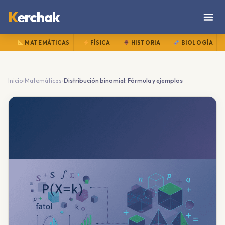
K
erchak
MATEMÁTICAS
FÍSICA
HISTORIA
BIOLOGÍA
›
›
Inicio
Matemáticas
Distribución binomial: Fórmula y ejemplos