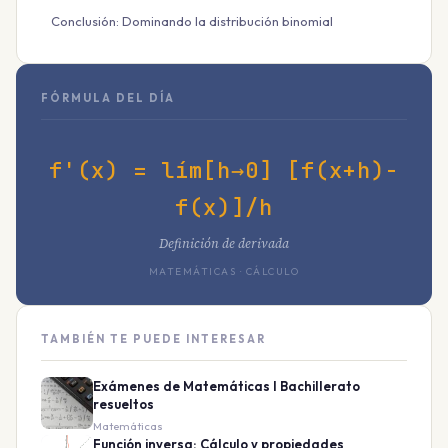
Conclusión: Dominando la distribución binomial
FÓRMULA DEL DÍA
f'(x) = lím[h→0] [f(x+h)-
f(x)]/h
Definición de derivada
MATEMÁTICAS · CÁLCULO
TAMBIÉN TE PUEDE INTERESAR
Exámenes de Matemáticas I Bachillerato
resueltos
Matemáticas
Función inversa: Cálculo y propiedades