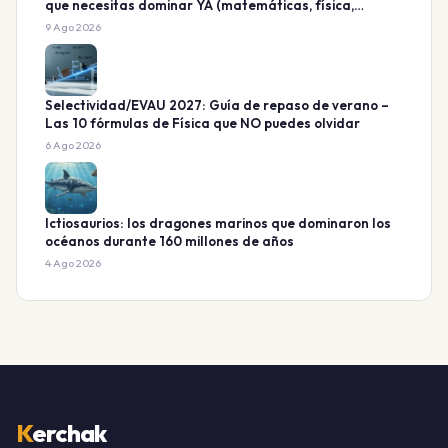
que necesitas dominar YA (matemáticas, física,
química)
9 Ago 2026
Selectividad/EVAU 2027: Guía de repaso de verano –
Las 10 fórmulas de Física que NO puedes olvidar
6 Ago 2026
Ictiosaurios: los dragones marinos que dominaron los
océanos durante 160 millones de años
4 Ago 2026
K
erchak