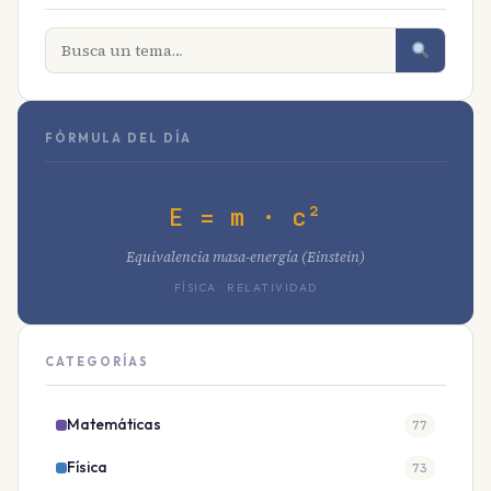
FÓRMULA DEL DÍA
E = m · c²
Equivalencia masa-energía (Einstein)
FÍSICA · RELATIVIDAD
CATEGORÍAS
Matemáticas
77
Física
73