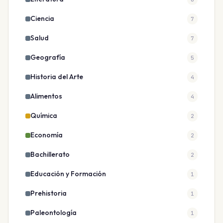
Ciencia
7
Salud
7
Geografía
5
Historia del Arte
4
Alimentos
4
Química
2
Economía
2
Bachillerato
2
Educación y Formación
1
Prehistoria
1
Paleontología
1