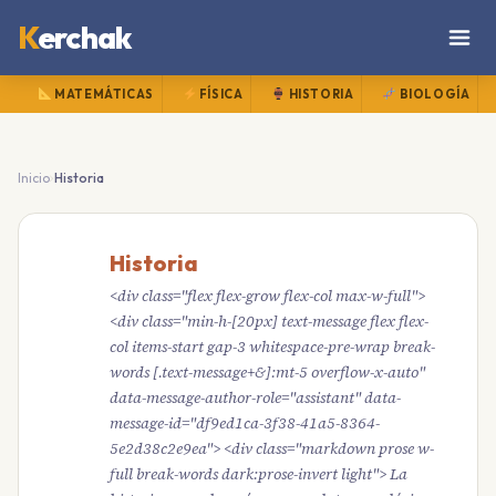
K
erchak
MATEMÁTICAS
FÍSICA
HISTORIA
BIOLOGÍA
›
Inicio
Historia
Historia
<div class="flex flex-grow flex-col max-w-full">
<div class="min-h-[20px] text-message flex flex-
col items-start gap-3 whitespace-pre-wrap break-
words [.text-message+&]:mt-5 overflow-x-auto"
data-message-author-role="assistant" data-
message-id="df9ed1ca-3f38-41a5-8364-
5e2d38c2e9ea"> <div class="markdown prose w-
full break-words dark:prose-invert light"> La