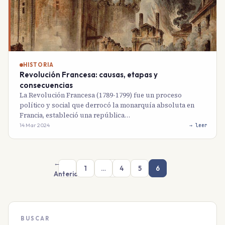
HISTORIA
Revolución Francesa: causas, etapas y
consecuencias
La Revolución Francesa (1789-1799) fue un proceso
político y social que derrocó la monarquía absoluta en
Francia, estableció una república…
14 Mar 2024
→ leer
←
1
…
4
5
6
Anterior
BUSCAR