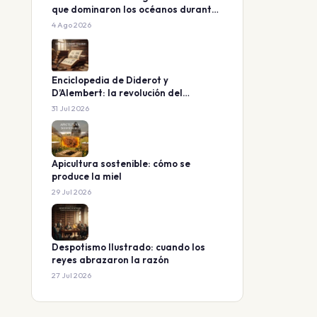
que dominaron los océanos durante
160 millones de años
4 Ago 2026
Enciclopedia de Diderot y
D’Alembert: la revolución del
conocimiento
31 Jul 2026
Apicultura sostenible: cómo se
produce la miel
29 Jul 2026
Despotismo Ilustrado: cuando los
reyes abrazaron la razón
27 Jul 2026