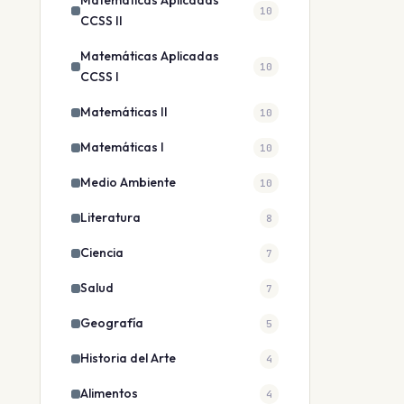
Matemáticas Aplicadas
10
CCSS II
Matemáticas Aplicadas
10
CCSS I
Matemáticas II
10
Matemáticas I
10
Medio Ambiente
10
Literatura
8
Ciencia
7
Salud
7
Geografía
5
Historia del Arte
4
Alimentos
4