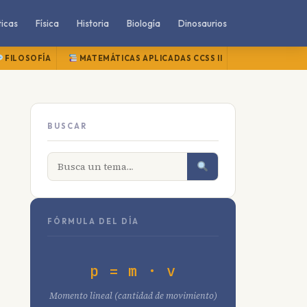
icas
Física
Historia
Biología
Dinosaurios
FILOSOFÍA
MATEMÁTICAS APLICADAS CCSS II
MATEMÁTICAS
BUSCAR
FÓRMULA DEL DÍA
p = m · v
Momento lineal (cantidad de movimiento)