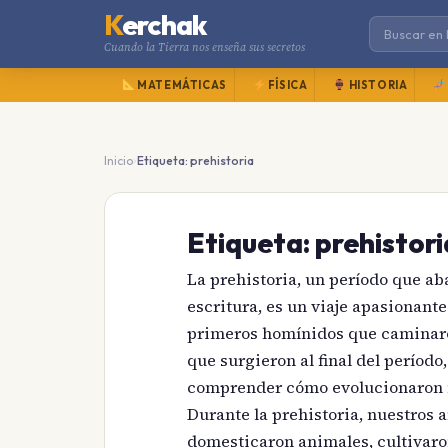
K
erchak
Cuando la Tierra nos enseña sus secretos
MATEMÁTICAS
FÍSICA
HISTORIA
›
Inicio
Etiqueta: prehistoria
Etiqueta:
prehistori
La prehistoria, un período que ab
escritura, es un viaje apasionant
primeros homínidos que caminaron
que surgieron al final del período
comprender cómo evolucionaron n
Durante la prehistoria, nuestros 
domesticaron animales, cultivaron