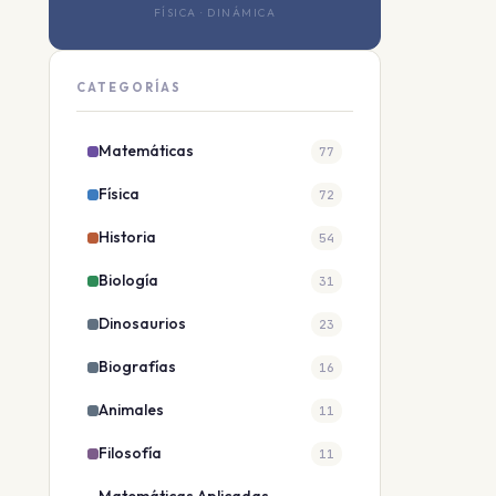
FÍSICA · DINÁMICA
CATEGORÍAS
Matemáticas
77
Física
72
Historia
54
Biología
31
Dinosaurios
23
Biografías
16
Animales
11
Filosofía
11