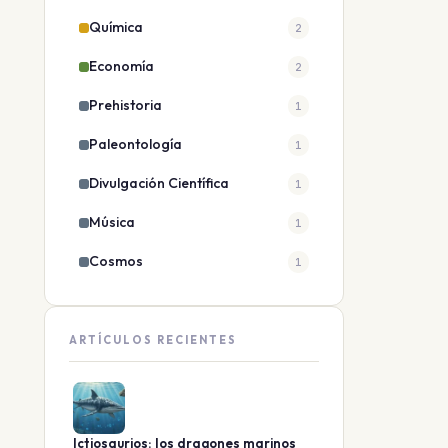
Química
2
Economía
2
Prehistoria
1
Paleontología
1
Divulgación Científica
1
Música
1
Cosmos
1
ARTÍCULOS RECIENTES
Ictiosaurios: los dragones marinos