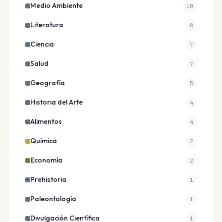
Medio Ambiente
10
Literatura
8
Ciencia
7
Salud
7
Geografía
5
Historia del Arte
4
Alimentos
4
Química
2
Economía
2
Prehistoria
1
Paleontología
1
Divulgación Científica
1