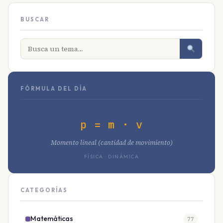
BUSCAR
FÓRMULA DEL DÍA
p = m · v
Momento lineal (cantidad de movimiento)
FÍSICA · DINÁMICA
CATEGORÍAS
Matemáticas
77