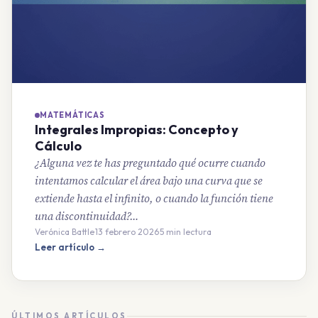
MATEMÁTICAS
Integrales Impropias: Concepto y
Cálculo
¿Alguna vez te has preguntado qué ocurre cuando
intentamos calcular el área bajo una curva que se
extiende hasta el infinito, o cuando la función tiene
una discontinuidad?…
Verónica Battle
·
13 febrero 2026
·
5 min lectura
Leer artículo →
ÚLTIMOS ARTÍCULOS