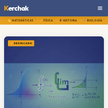
K
erchak
MATEMÁTICAS
FÍSICA
HISTORIA
BIOLOGÍA
DESTACADO