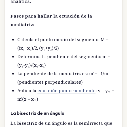
analítica.
Pasos para hallar la ecuación de la
mediatriz:
Calcula el punto medio del segmento: M =
((x₁+x₂)/2, (y₁+y₂)/2)
Determina la pendiente del segmento: m =
(y₂-y₁)/(x₂-x₁)
La pendiente de la mediatriz es: m’ = -1/m
(pendientes perpendiculares)
Aplica la
ecuación punto-pendiente
: y – yₘ =
m'(x – xₘ)
La bisectriz de un ángulo
La
bisectriz
de un ángulo es la semirrecta que