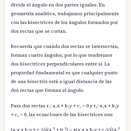
divide el ángulo en dos partes iguales. En
geometría analítica, trabajamos principalmente
con las bisectrices de los ángulos formados por
dos rectas que se cortan.
Recuerda que cuando dos rectas se intersectan,
forman cuatro ángulos, por lo que tendremos
dos bisectrices perpendiculares entre sí. La
propiedad fundamental es que cualquier punto
de una bisectriz está a igual distancia de las
dos rectas que forman el ángulo.
Para dos rectas r₁: a₁x + b₁y + c₁ = 0 y r₂: a₂x + b₂y
+ c₂ = 0, las ecuaciones de las bisectrices son:
(a₁x + b₁y + c₁)/√(a₁² + b₁²) = ±(a₂x + b₂y + c₂)/√(a₂²