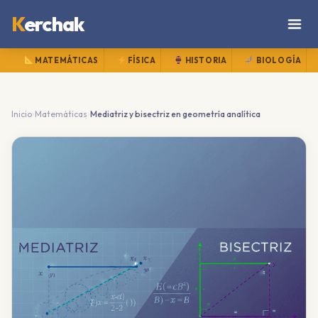
K
erchak
MATEMÁTICAS
FÍSICA
HISTORIA
BIOLOGÍA
›
›
Inicio
Matemáticas
Mediatriz y bisectriz en geometría analítica