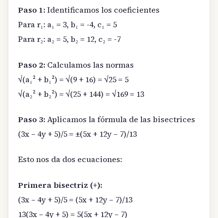
Paso 1:
Identificamos los coeficientes
Para r₁: a₁ = 3, b₁ = -4, c₁ = 5
Para r₂: a₂ = 5, b₂ = 12, c₂ = -7
Paso 2:
Calculamos las normas
√(a₁² + b₁²) = √(9 + 16) = √25 = 5
√(a₂² + b₂²) = √(25 + 144) = √169 = 13
Paso 3:
Aplicamos la fórmula de las bisectrices
(3x – 4y + 5)/5 = ±(5x + 12y – 7)/13
Esto nos da dos ecuaciones:
Primera bisectriz (+):
(3x – 4y + 5)/5 = (5x + 12y – 7)/13
13(3x – 4y + 5) = 5(5x + 12y – 7)