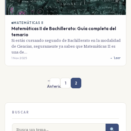
MATEMÁTICAS II
Matemáticas II de Bachillerato: Guía completa del
temario
Si estás cursando segundo de Bachillerato en la modalidad
de Ciencias, seguramente ya sabes que Matemáticas II es
una de…
1 Nov 2025
→ leer
←
1
2
Anterior
BUSCAR