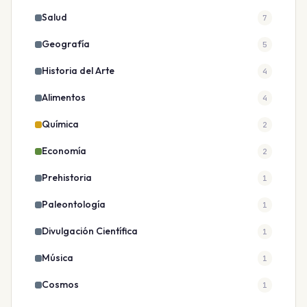
Salud
7
Geografía
5
Historia del Arte
4
Alimentos
4
Química
2
Economía
2
Prehistoria
1
Paleontología
1
Divulgación Científica
1
Música
1
Cosmos
1