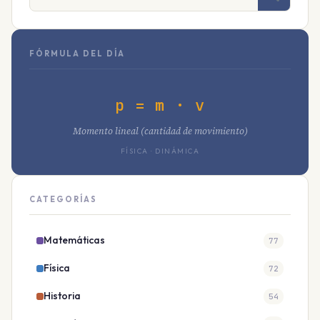
FÓRMULA DEL DÍA
p = m · v
Momento lineal (cantidad de movimiento)
FÍSICA · DINÁMICA
CATEGORÍAS
Matemáticas
77
Física
72
Historia
54