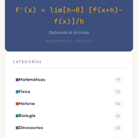
f'(x) = lím[h→0] [f(x+h)-
f(x)]/h
Definición de derivada
MATEMÁTICAS · CÁLCULO
CATEGORÍAS
Matemáticas
77
Física
72
Historia
54
Biología
31
Dinosaurios
23