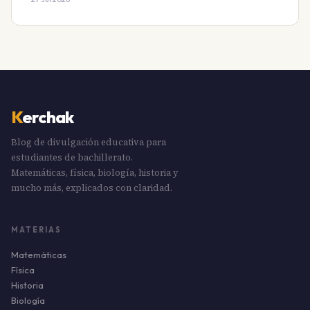
K
erchak
Blog de divulgación educativa para
estudiantes de bachillerato.
Matemáticas, física, biología, historia y
mucho más, explicados con claridad.
MATERIAS
Matemáticas
Física
Historia
Biología