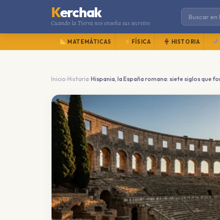
K
erchak
Cuando la Tierra nos enseña sus secretos
MATEMÁTICAS
FÍSICA
HISTORIA
›
›
Inicio
Historia