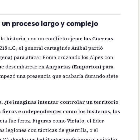
 un proceso largo y complejo
a historia, con un conflicto ajeno:
las Guerras
18 a.C., el general cartaginés Aníbal partió
agena) para atacar Roma cruzando los Alpes con
fue desembarcar en
Ampurias (Emporion)
para
 empezó una presencia que acabaría durando siete
a.
¿Te imaginas intentar controlar un territorio
n fieros e independientes como los lusitanos, los
cia fue feroz. Figuras como
Viriato
, el líder
s legiones con tácticas de guerrilla, o el
a.C.), donde sus habitantes prefirieron el suicidio