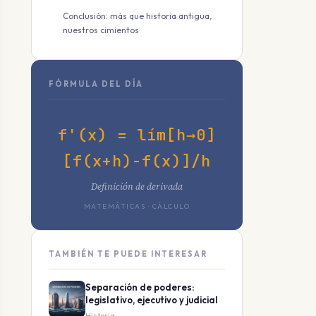
Conclusión: más que historia antigua,
nuestros cimientos
FÓRMULA DEL DÍA
f'(x) = lím[h→0]
[f(x+h)-f(x)]/h
Definición de derivada
MATEMÁTICAS · CÁLCULO
TAMBIÉN TE PUEDE INTERESAR
Separación de poderes:
legislativo, ejecutivo y judicial
Historia