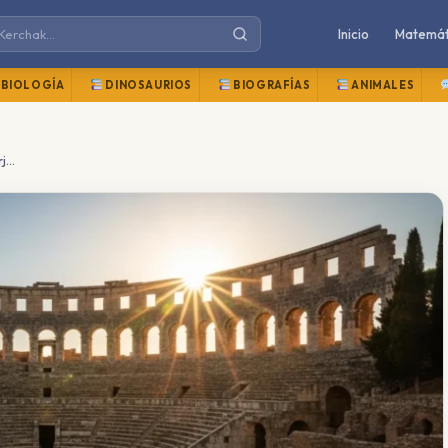
Inicio
Matemát
BIOLOGÍA
DINOSAURIOS
BIOGRAFÍAS
ANIMALES
Hispania, la España romana: siete siglos que forjaron una identidad