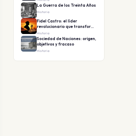
La Guerra de los Treinta Años
Historia
Fidel Castro: el líder
revolucionario que transformó
Cuba
Historia
Sociedad de Naciones: origen,
objetivos y fracaso
Historia