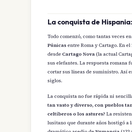
La conquista de Hispania:
Todo comenzó, como tantas veces en l
Púnicas
entre Roma y Cartago. En el 2
desde
Cartago Nova
(la actual Cart
sus elefantes. La respuesta romana 
cortar sus líneas de suministro. Así
siglos.
La conquista no fue rápida ni sencill
tan vasto y diverso, con pueblos ta
celtíberos o los astures?
La resisten
lusitano que durante años hostigó a la
dramático asedio de
Numancia
(133 