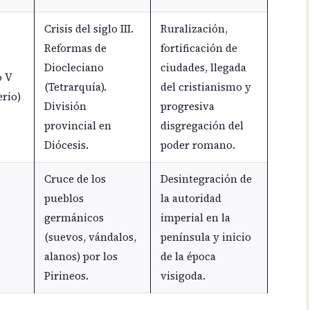
Crisis del siglo III.
Ruralización,
Reformas de
fortificación de
Diocleciano
ciudades, llegada
o V
(Tetrarquía).
del cristianismo y
erio)
División
progresiva
provincial en
disgregación del
Diócesis.
poder romano.
Cruce de los
Desintegración de
pueblos
la autoridad
germánicos
imperial en la
(suevos, vándalos,
península y inicio
alanos) por los
de la época
Pirineos.
visigoda.