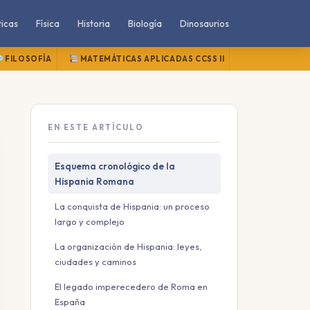
icas
Física
Historia
Biología
Dinosaurios
FILOSOFÍA
MATEMÁTICAS APLICADAS CCSS II
MATEMÁTICAS
EN ESTE ARTÍCULO
Esquema cronológico de la
Hispania Romana
La conquista de Hispania: un proceso
largo y complejo
La organización de Hispania: leyes,
ciudades y caminos
El legado imperecedero de Roma en
España