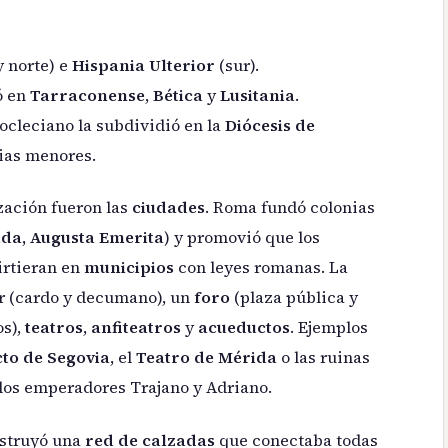
y norte) e
Hispania Ulterior
(sur).
ó en
Tarraconense
,
Bética
y
Lusitania
.
iocleciano la subdividió en la
Diócesis de
cias menores.
zación fueron las
ciudades
. Roma fundó colonias
da, Augusta Emerita
) y promovió que los
irtieran en
municipios
con leyes romanas. La
r (cardo y decumano), un
foro
(plaza pública y
os),
teatros
,
anfiteatros
y
acueductos
. Ejemplos
to de Segovia
, el
Teatro de Mérida
o las ruinas
 los emperadores Trajano y Adriano.
onstruyó una
red de calzadas
que conectaba todas