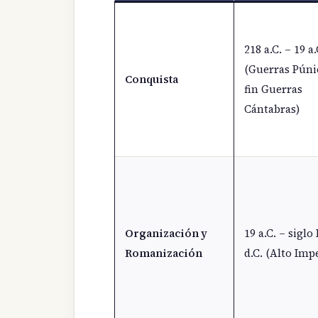
218 a.C. – 19 a.
(Guerras Púni
Conquista
fin Guerras
Cántabras)
Organización y
19 a.C. – siglo I
Romanización
d.C. (Alto Imp