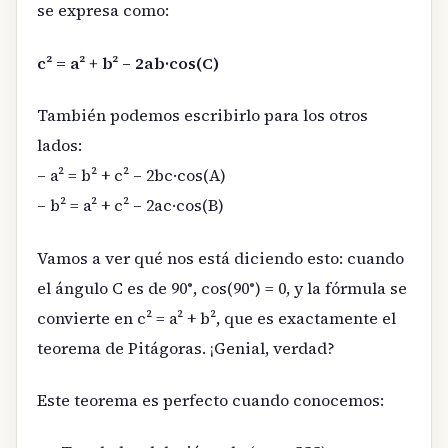
se expresa como:
c² = a² + b² – 2ab·cos(C)
También podemos escribirlo para los otros
lados:
– a² = b² + c² – 2bc·cos(A)
– b² = a² + c² – 2ac·cos(B)
Vamos a ver qué nos está diciendo esto: cuando
el ángulo C es de 90°, cos(90°) = 0, y la fórmula se
convierte en c² = a² + b², que es exactamente el
teorema de Pitágoras. ¡Genial, verdad?
Este teorema es perfecto cuando conocemos: