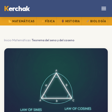
K
erchak
MATEMÁTICAS
FÍSICA
HISTORIA
BIOLOGÍA
›
›
Inicio
Matemáticas
Teorema del seno y del coseno