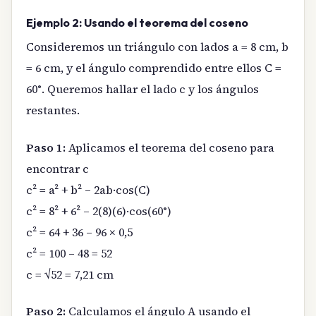
Ejemplo 2: Usando el teorema del coseno
Consideremos un triángulo con lados a = 8 cm, b
= 6 cm, y el ángulo comprendido entre ellos C =
60°. Queremos hallar el lado c y los ángulos
restantes.
Paso 1:
Aplicamos el teorema del coseno para
encontrar c
c² = a² + b² – 2ab·cos(C)
c² = 8² + 6² – 2(8)(6)·cos(60°)
c² = 64 + 36 – 96 × 0,5
c² = 100 – 48 = 52
c = √52 = 7,21 cm
Paso 2:
Calculamos el ángulo A usando el