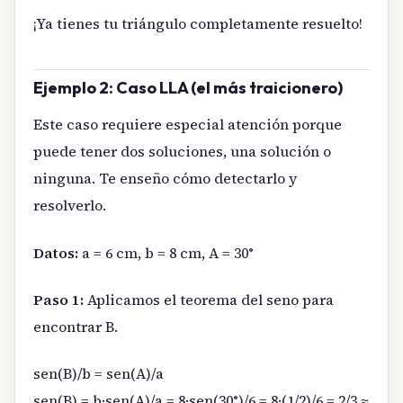
¡Ya tienes tu triángulo completamente resuelto!
Ejemplo 2: Caso LLA (el más traicionero)
Este caso requiere especial atención porque
puede tener dos soluciones, una solución o
ninguna. Te enseño cómo detectarlo y
resolverlo.
Datos:
a = 6 cm, b = 8 cm, A = 30°
Paso 1:
Aplicamos el teorema del seno para
encontrar B.
sen(B)/b = sen(A)/a
sen(B) = b·sen(A)/a = 8·sen(30°)/6 = 8·(1/2)/6 = 2/3 ≈