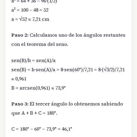
a² = 64 + 36 – 96·(1/2)
a² = 100 – 48 = 52
a = √52 ≈ 7,21 cm
Paso 2:
Calculamos uno de los ángulos restantes
con el teorema del seno.
sen(B)/b = sen(A)/a
sen(B) = b·sen(A)/a = 8·sen(60°)/7,21 = 8·(√3/2)/7,21
≈ 0,961
B = arcsen(0,961) ≈ 73,9°
Paso 3:
El tercer ángulo lo obtenemos sabiendo
que A + B + C = 180°.
C = 180° – 60° – 73,9° = 46,1°