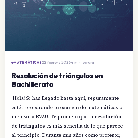
22 febrero 2026
·
4 min lectura
MATEMÁTICAS
Resolución de triángulos en
Bachillerato
¡Hola! Si has llegado hasta aquí, seguramente
estés preparando tu examen de matemáticas o
incluso la EVAU. Te prometo que la
resolución
de triángulos
es más sencilla de lo que parece
al principio. Durante mis años como profesor,