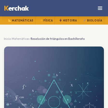
K
erchak
MATEMÁTICAS
FÍSICA
HISTORIA
BIOLOGÍA
›
›
Inicio
Matemáticas
Resolución de triángulos en Bachillerato