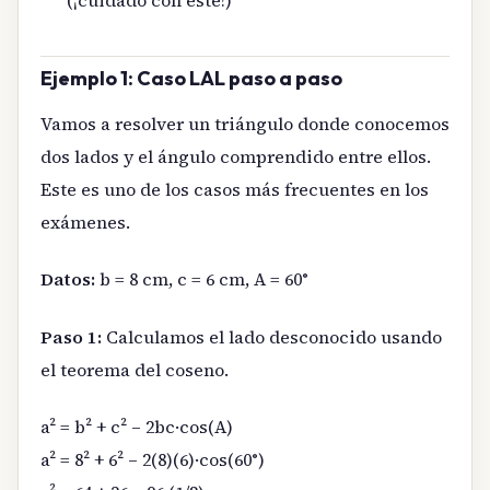
(¡cuidado con este!)
Ejemplo 1: Caso LAL paso a paso
Vamos a resolver un triángulo donde conocemos
dos lados y el ángulo comprendido entre ellos.
Este es uno de los casos más frecuentes en los
exámenes.
Datos:
b = 8 cm, c = 6 cm, A = 60°
Paso 1:
Calculamos el lado desconocido usando
el teorema del coseno.
a² = b² + c² – 2bc·cos(A)
a² = 8² + 6² – 2(8)(6)·cos(60°)