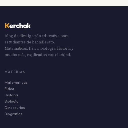
K
erchak
Blog de divulgación educativa para
estudiantes de bachillerato.
Matemáticas, física, biología, historia y
mucho más, explicados con claridad.
MATERIAS
Matemáticas
Física
Historia
Biología
Dinosaurios
Biografías