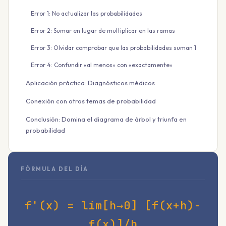
Error 1: No actualizar las probabilidades
Error 2: Sumar en lugar de multiplicar en las ramas
Error 3: Olvidar comprobar que las probabilidades suman 1
Error 4: Confundir «al menos» con «exactamente»
Aplicación práctica: Diagnósticos médicos
Conexión con otros temas de probabilidad
Conclusión: Domina el diagrama de árbol y triunfa en
probabilidad
FÓRMULA DEL DÍA
f'(x) = lím[h→0] [f(x+h)-
f(x)]/h