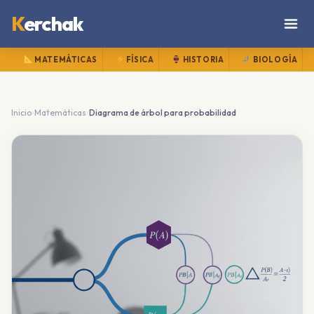
K
erchak
MATEMÁTICAS
FÍSICA
HISTORIA
BIOLOGÍA
›
›
Inicio
Matemáticas
Diagrama de árbol para probabilidad