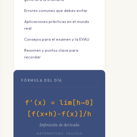
Errores comunes que debes evitar
Aplicaciones prácticas en el mundo
real
Consejos para el examen y la EVAU
Resumen y puntos clave para
recordar
FÓRMULA DEL DÍA
f'(x) = lím[h→0]
[f(x+h)-f(x)]/h
Definición de derivada
MATEMÁTICAS · CÁLCULO