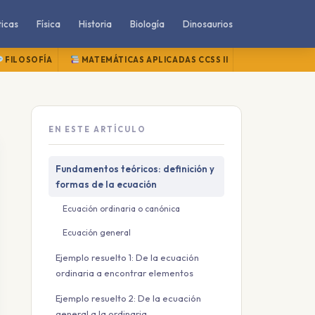
icas
Física
Historia
Biología
Dinosaurios
FILOSOFÍA
MATEMÁTICAS APLICADAS CCSS II
MATEMÁTICAS
EN ESTE ARTÍCULO
Fundamentos teóricos: definición y
formas de la ecuación
Ecuación ordinaria o canónica
Ecuación general
Ejemplo resuelto 1: De la ecuación
ordinaria a encontrar elementos
Ejemplo resuelto 2: De la ecuación
general a la ordinaria