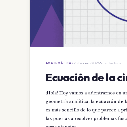
25 febrero 2026
·
5 min lectura
MATEMÁTICAS
Ecuación de la c
¡Hola! Hoy vamos a adentrarnos en un
geometría analítica: la
ecuación de l
es más sencillo de lo que parece a pr
las puertas a resolver problemas fas
otras ciencias.