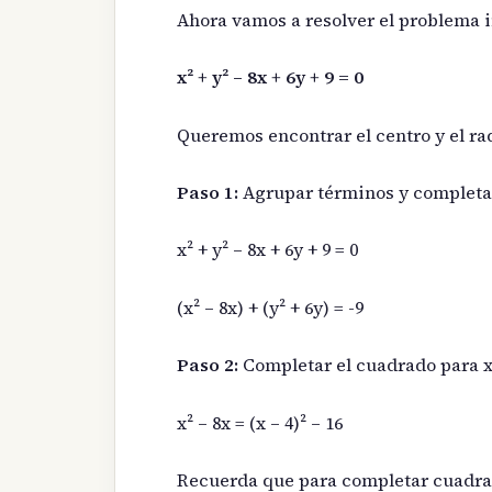
Ahora vamos a resolver el problema i
x² + y² – 8x + 6y + 9 = 0
Queremos encontrar el centro y el ra
Paso 1:
Agrupar términos y completa
x² + y² – 8x + 6y + 9 = 0
(x² – 8x) + (y² + 6y) = -9
Paso 2:
Completar el cuadrado para 
x² – 8x = (x – 4)² – 16
Recuerda que para completar cuadrados