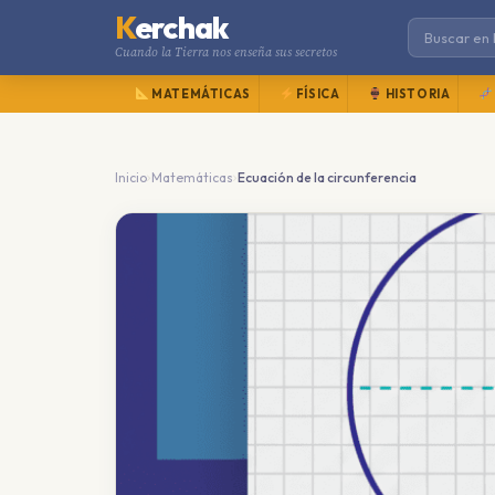
K
erchak
Cuando la Tierra nos enseña sus secretos
MATEMÁTICAS
FÍSICA
HISTORIA
›
›
Inicio
Matemáticas
Ecuación de la circunferencia