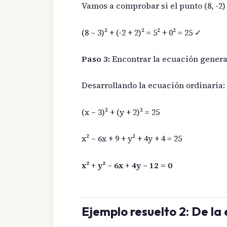
Vamos a comprobar si el punto (8, -2)
(8 – 3)² + (-2 + 2)² = 5² + 0² = 25 ✓
Paso 3:
Encontrar la ecuación genera
Desarrollando la ecuación ordinaria:
(x – 3)² + (y + 2)² = 25
x² – 6x + 9 + y² + 4y + 4 = 25
x² + y² – 6x + 4y – 12 = 0
Ejemplo resuelto 2: De la 