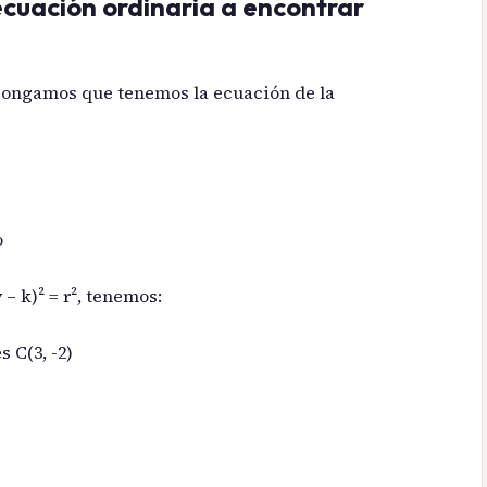
 ecuación ordinaria a encontrar
pongamos que tenemos la ecuación de la
o
– k)² = r², tenemos:
s C(3, -2)