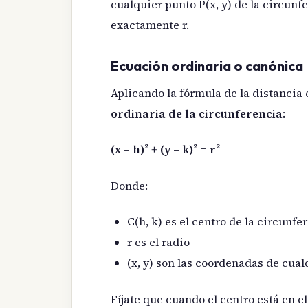
cualquier punto P(x, y) de la circunf
exactamente r.
Ecuación ordinaria o canónica
Aplicando la fórmula de la distancia
ordinaria de la circunferencia
:
(x – h)² + (y – k)² = r²
Donde:
C(h, k) es el centro de la circunfe
r es el radio
(x, y) son las coordenadas de cual
Fíjate que cuando el centro está en el