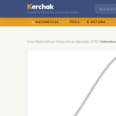
K
erchak
Cuando la Tierra nos enseña sus secretos
MATEMÁTICAS
FÍSICA
HISTORIA
›
›
›
Inicio
Matemáticas
Matemáticas Aplicadas CCSS II
Intervalos