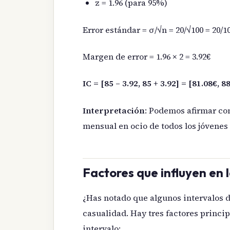
z = 1.96 (para 95%)
Error estándar = σ/√n = 20/√100 = 20/10
Margen de error = 1.96 × 2 = 3.92€
IC = [85 – 3.92, 85 + 3.92] = [81.08€, 8
Interpretación
: Podemos afirmar co
mensual en ocio de todos los jóvenes d
Factores que influyen en l
¿Has notado que algunos intervalos d
casualidad. Hay tres factores princi
intervalo: