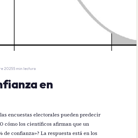
re 2025
·
5 min lectura
nfianza en
las encuestas electorales pueden predecir
O cómo los científicos afirman que un
 de confianza»? La respuesta está en los