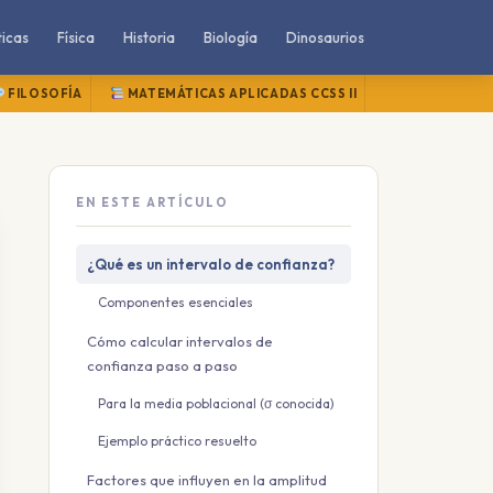
icas
Física
Historia
Biología
Dinosaurios
FILOSOFÍA
MATEMÁTICAS APLICADAS CCSS II
MATEMÁTICAS
EN ESTE ARTÍCULO
¿Qué es un intervalo de confianza?
Componentes esenciales
Cómo calcular intervalos de
confianza paso a paso
Para la media poblacional (σ conocida)
Ejemplo práctico resuelto
Factores que influyen en la amplitud