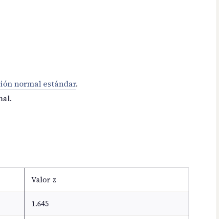
ción normal estándar
.
nal.
Valor z
1.645