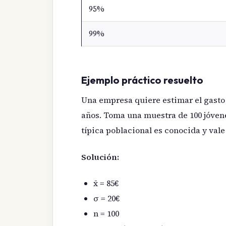
95%
99%
Ejemplo práctico resuelto
Una empresa quiere estimar el gasto 
años. Toma una muestra de 100 jóven
típica poblacional es conocida y vale
Solución:
x̄ = 85€
σ = 20€
n = 100