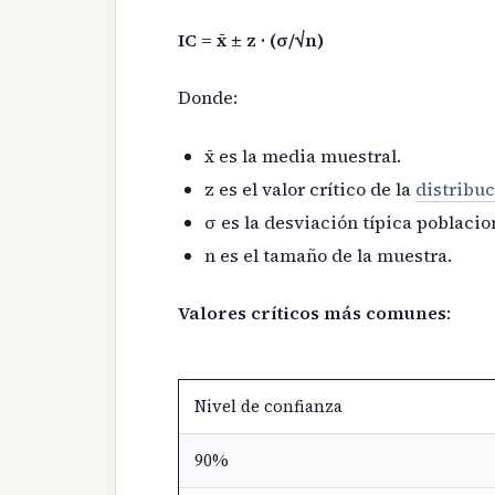
IC = x̄ ± z · (σ/√n)
Donde:
x̄ es la media muestral.
z es el valor crítico de la
distribu
σ es la desviación típica poblacio
n es el tamaño de la muestra.
Valores críticos más comunes
:
Nivel de confianza
90%