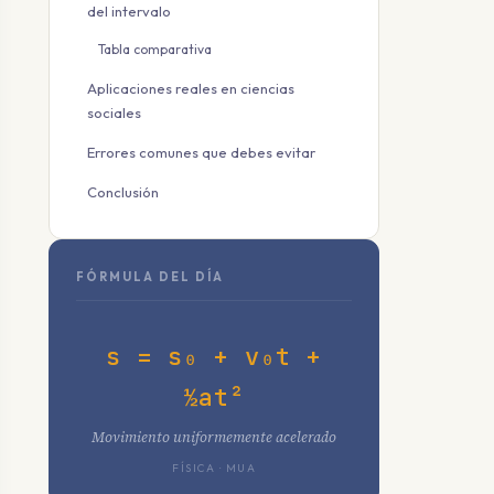
del intervalo
Tabla comparativa
Aplicaciones reales en ciencias
sociales
Errores comunes que debes evitar
Conclusión
FÓRMULA DEL DÍA
s = s₀ + v₀t +
½at²
Movimiento uniformemente acelerado
FÍSICA · MUA