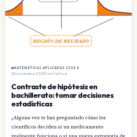
MATEMÁTICAS APLICADAS CCSS II
28 noviembre 2025
·
5 min lectura
Contraste de hipótesis en
bachillerato: tomar decisiones
estadísticas
¿Alguna vez te has preguntado cómo los
científicos deciden si un medicamento
realmente funciona o si una nueva estrategia de