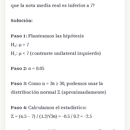
que la nota media real es inferior a 7?
Solución:
Paso 1:
Planteamos las hipótesis
H₀: μ = 7
H₁: μ < 7 (contraste unilateral izquierdo)
Paso 2:
α = 0.05
Paso 3:
Como n = 36 ≥ 30, podemos usar la
distribución normal Z (aproximadamente)
Paso 4:
Calculamos el estadístico:
Z = (6.5 – 7) / (1.2/√36) = -0.5 / 0.2 = -2.5