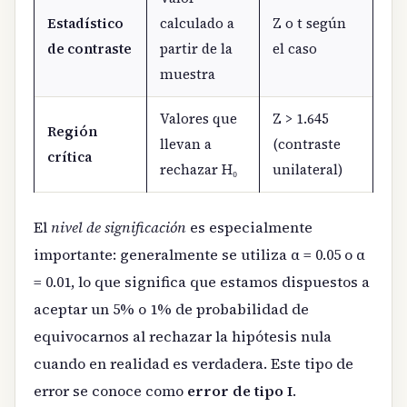
Estadístico
calculado a
Z o t según
de contraste
partir de la
el caso
muestra
Valores que
Z > 1.645
Región
llevan a
(contraste
crítica
rechazar H₀
unilateral)
El
nivel de significación
es especialmente
importante: generalmente se utiliza α = 0.05 o α
= 0.01, lo que significa que estamos dispuestos a
aceptar un 5% o 1% de probabilidad de
equivocarnos al rechazar la hipótesis nula
cuando en realidad es verdadera. Este tipo de
error se conoce como
error de tipo I
.