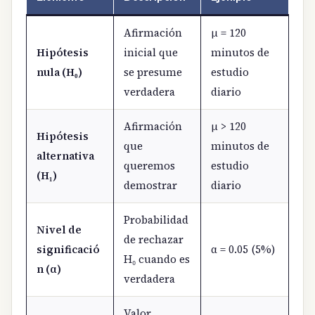
Afirmación
μ = 120
Hipótesis
inicial que
minutos de
nula (H₀)
se presume
estudio
verdadera
diario
Afirmación
μ > 120
Hipótesis
que
minutos de
alternativa
queremos
estudio
(H₁)
demostrar
diario
Probabilidad
Nivel de
de rechazar
significació
α = 0.05 (5%)
H₀ cuando es
n (α)
verdadera
Valor