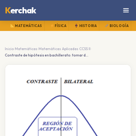
K
erchak
MATEMÁTICAS
FÍSICA
HISTORIA
BIOLOGÍA
›
›
›
Inicio
Matemáticas
Matemáticas Aplicadas CCSS II
Contraste de hipótesis en bachillerato: tomar decisiones estadísticas