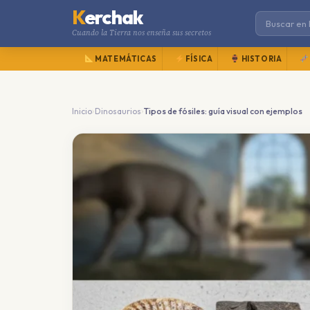
K
erchak
Cuando la Tierra nos enseña sus secretos
MATEMÁTICAS
FÍSICA
HISTORIA
›
›
Inicio
Dinosaurios
Tipos de fósiles: guía visual con ejemplos