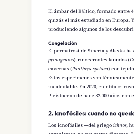
El ámbar del Báltico, formado entre 4
quizás el más estudiado en Europa. 
produciendo algunos de los descubri
Congelación
El permafrost de Siberia y Alaska h
primigenius
), rinocerontes lanudos (
C
cavernas (
Panthera spelaea
) con tejid
Estos especímenes son técnicamente s
incalculable. En 2020, científicos ru
Pleistoceno de hace 32.000 años con 
2. Icnofósiles: cuando no queda
Los icnofósiles —del griego
ichnos
, h