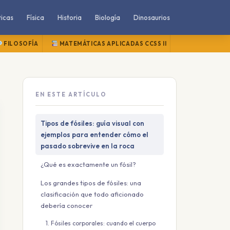
icas
Física
Historia
Biología
Dinosaurios
FILOSOFÍA
MATEMÁTICAS APLICADAS CCSS II
MATEMÁTICAS
EN ESTE ARTÍCULO
Tipos de fósiles: guía visual con
ejemplos para entender cómo el
pasado sobrevive en la roca
¿Qué es exactamente un fósil?
Los grandes tipos de fósiles: una
clasificación que todo aficionado
debería conocer
1. Fósiles corporales: cuando el cuerpo