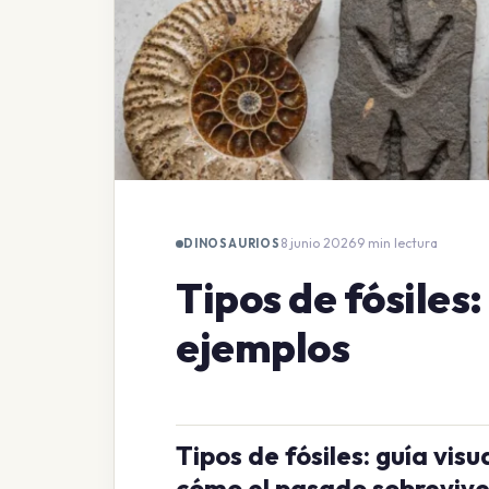
8 junio 2026
·
9 min lectura
DINOSAURIOS
Tipos de fósiles:
ejemplos
Tipos de fósiles: guía vi
cómo el pasado sobrevive