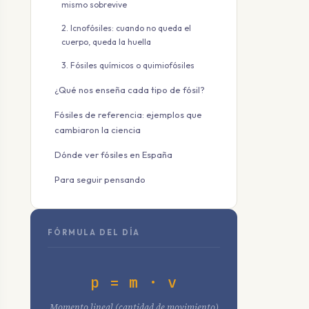
mismo sobrevive
2. Icnofósiles: cuando no queda el
cuerpo, queda la huella
3. Fósiles químicos o quimiofósiles
¿Qué nos enseña cada tipo de fósil?
Fósiles de referencia: ejemplos que
cambiaron la ciencia
Dónde ver fósiles en España
Para seguir pensando
FÓRMULA DEL DÍA
p = m · v
Momento lineal (cantidad de movimiento)