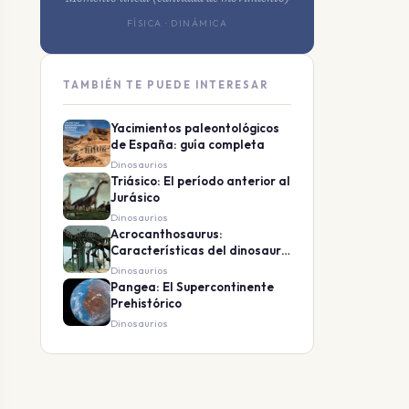
FÍSICA · DINÁMICA
TAMBIÉN TE PUEDE INTERESAR
Yacimientos paleontológicos
de España: guía completa
Dinosaurios
Triásico: El período anterior al
Jurásico
Dinosaurios
Acrocanthosaurus:
Características del dinosaurio
de espinas altas
Dinosaurios
Pangea: El Supercontinente
Prehistórico
Dinosaurios