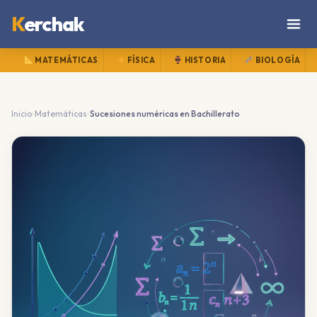
K
erchak
MATEMÁTICAS
FÍSICA
HISTORIA
BIOLOGÍA
›
›
Inicio
Matemáticas
Sucesiones numéricas en Bachillerato