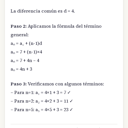
La diferencia común es d = 4.
Paso 2:
Aplicamos la fórmula del término
general:
aₙ = a₁ + (n-1)d
aₙ = 7 + (n-1)×4
aₙ = 7 + 4n – 4
aₙ = 4n + 3
Paso 3:
Verificamos con algunos términos:
– Para n=1: a₁ = 4×1 + 3 = 7 ✓
– Para n=2: a₂ = 4×2 + 3 = 11 ✓
– Para n=5: a₅ = 4×5 + 3 = 23 ✓