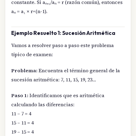
constante. Si aₙ₊₁/aₙ = r (razón común), entonces
aₙ = a₁ × r^(n-1).
Ejemplo Resuelto 1: Sucesión Aritmética
Vamos a resolver paso a paso este problema
típico de examen:
Problema:
Encuentra el término general de la
sucesión aritmética: 7, 11, 15, 19, 23…
Paso 1:
Identificamos que es aritmética
calculando las diferencias:
11 – 7 = 4
15 – 11 = 4
19 – 15 = 4