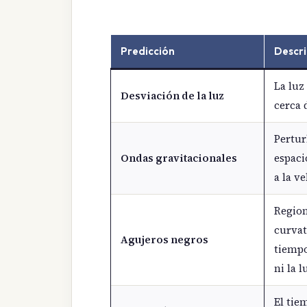
Predicción
Descri
La luz
Desviación de la luz
cerca 
Pertur
Ondas gravitacionales
espaci
a la ve
Region
curvat
Agujeros negros
tiempo
ni la 
El tie