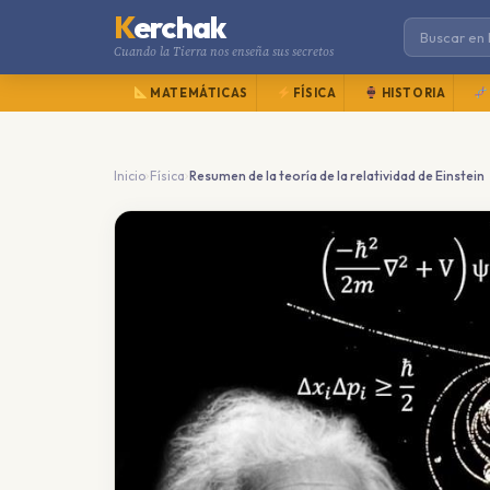
K
erchak
Cuando la Tierra nos enseña sus secretos
MATEMÁTICAS
FÍSICA
HISTORIA
›
›
Inicio
Física
Resumen de la teoría de la relatividad de Einstein