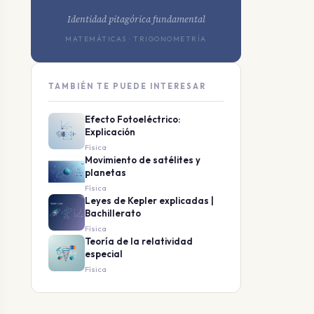
Identidad pitagórica fundamental
MATEMÁTICAS · TRIGONOMETRÍA
TAMBIÉN TE PUEDE INTERESAR
Efecto Fotoeléctrico:
Explicación
Física
Movimiento de satélites y
planetas
Física
Leyes de Kepler explicadas |
Bachillerato
Física
Teoría de la relatividad
especial
Física