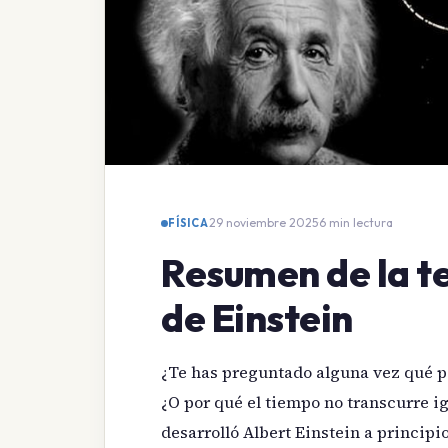
29 noviembre 2025
·
6 min lectura
FÍSICA
Resumen de la te
de Einstein
¿Te has preguntado alguna vez qué pas
¿O por qué el tiempo no transcurre i
desarrolló Albert Einstein a princip