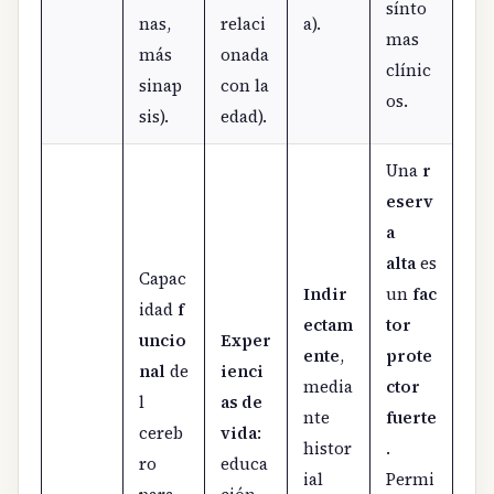
sínto
nas,
relaci
a).
mas
más
onada
clínic
sinap
con la
os.
sis).
edad).
Una
r
eserv
a
alta
es
Capac
Indir
un
fac
idad
f
ectam
tor
uncio
Exper
ente
,
prote
nal
de
ienci
media
ctor
l
as de
nte
fuerte
cereb
vida
:
histor
.
ro
educa
ial
Permi