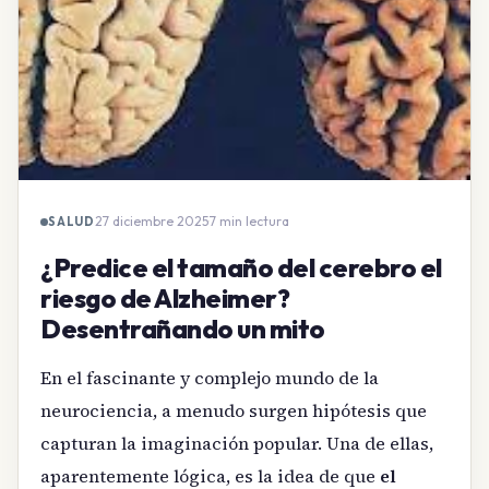
27 diciembre 2025
·
7 min lectura
SALUD
¿Predice el tamaño del cerebro el
riesgo de Alzheimer?
Desentrañando un mito
En el fascinante y complejo mundo de la
neurociencia, a menudo surgen hipótesis que
capturan la imaginación popular. Una de ellas,
aparentemente lógica, es la idea de que
el