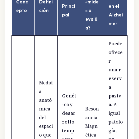
Conc
Defini
«mide
Princi
en el
epto
ción
» o
pal
Alzhei
evalú
mer
a?
Puede
ofrece
r
una
r
eserv
Medid
a
a
Genét
pasiv
anató
ica y
a
. A
mica
Reson
desar
igual
del
ancia
rollo
patolo
espaci
Magn
temp
gía,
o que
ética