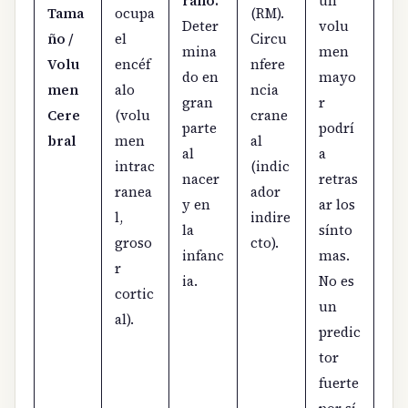
rano.
un
Tama
ocupa
(RM).
Deter
volu
ño /
el
Circu
mina
men
Volu
encéf
nfere
do en
mayo
men
alo
ncia
gran
r
Cere
(volu
crane
parte
podrí
bral
men
al
al
a
intrac
(indic
nacer
retras
ranea
ador
y en
ar los
l,
indire
la
sínto
groso
cto).
infanc
mas.
r
ia.
No es
cortic
un
al).
predic
tor
fuerte