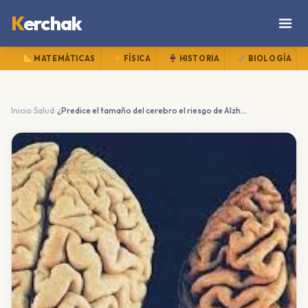
K
erchak
MATEMÁTICAS
FÍSICA
HISTORIA
BIOLOGÍA
›
›
Inicio
Salud
¿Predice el tamaño del cerebro el riesgo de Alzheimer? Desentrañando un mito