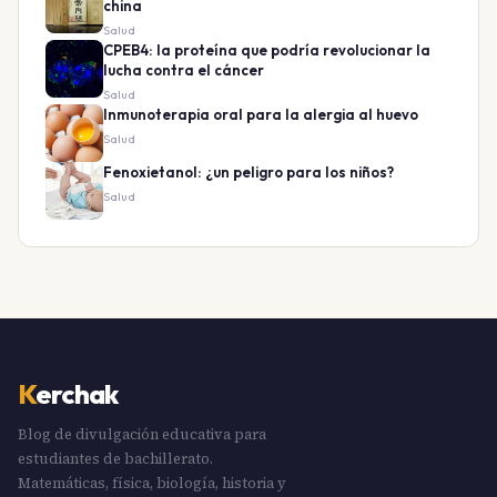
china
Salud
CPEB4: la proteína que podría revolucionar la
lucha contra el cáncer
Salud
Inmunoterapia oral para la alergia al huevo
Salud
Fenoxietanol: ¿un peligro para los niños?
Salud
K
erchak
Blog de divulgación educativa para
estudiantes de bachillerato.
Matemáticas, física, biología, historia y