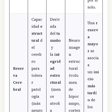
por sí
solo.
Capac
Deriv
Una
r
idad
e
ada
eserv
struct
del
ta
a
ural
d
maño
Neuro
mayo
el
y
image
r
se
cereb
la
int
n
asocia
ro
egrid
estruc
a
Reser
para
ad
tural
un
ini
va
tolera
estru
(volu
cio
Cere
r
ctural
men
más
bral
patol
(men
de
tardí
ogía
os
hipoc
o
de
(más
atrofi
ampo,
los
neuro
a
cortez