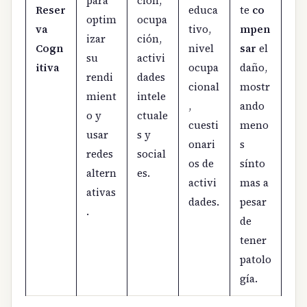
para
ción,
Reser
educa
te
co
optim
ocupa
va
tivo,
mpen
izar
ción,
Cogn
nivel
sar
el
su
activi
itiva
ocupa
daño,
rendi
dades
cional
mostr
mient
intele
,
ando
o y
ctuale
cuesti
meno
usar
s y
onari
s
redes
social
os de
sínto
altern
es.
activi
mas a
ativas
dades.
pesar
.
de
tener
patolo
gía.