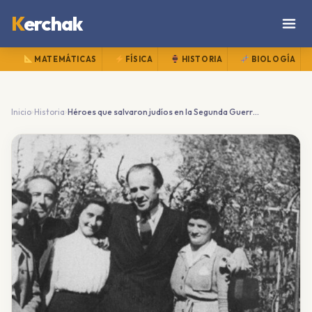
K
erchak
MATEMÁTICAS
FÍSICA
HISTORIA
BIOLOGÍA
›
›
Inicio
Historia
Héroes que salvaron judíos en la Segunda Guerra Mundial