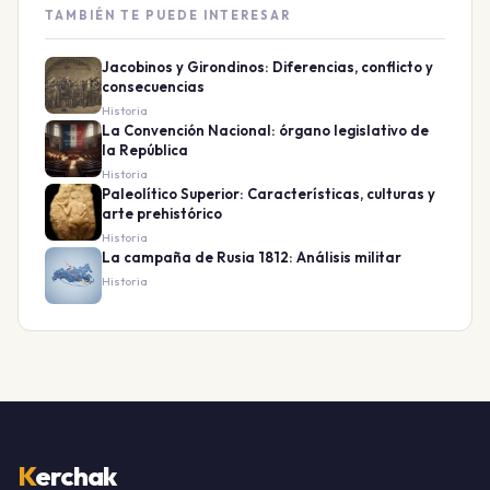
TAMBIÉN TE PUEDE INTERESAR
Jacobinos y Girondinos: Diferencias, conflicto y
consecuencias
Historia
La Convención Nacional: órgano legislativo de
la República
Historia
Paleolítico Superior: Características, culturas y
arte prehistórico
Historia
La campaña de Rusia 1812: Análisis militar
Historia
K
erchak