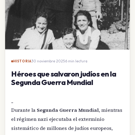
30 noviembre 2025
·
6 min lectura
HISTORIA
Héroes que salvaron judíos en la
Segunda Guerra Mundial
..
Durante la
Segunda Guerra Mundial
, mientras
el régimen nazi ejecutaba el exterminio
sistemático de millones de judíos europeos,