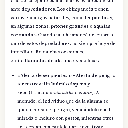
Uno de los ejemplos más claros es la respuesta
ante
depredadores
. Los chimpancés tienen
varios enemigos naturales, como
leopardos
y,
en algunas zonas,
pitones grandes
o
águilas
coronadas
. Cuando un chimpancé descubre a
uno de estos depredadores, no siempre huye de
inmediato. En muchas ocasiones,
emite
llamadas de alarma
específicas:
«Alerta de serpiente» o «Alerta de peligro
terrestre»:
Un
ladrido áspero y
seco
(llamado
«waa-bark»
o
«huu»
). A
menudo, el individuo que da la alarma se
queda cerca del peligro, señalándolo con la
mirada o incluso con gestos, mientras otros
se acercan con cautela para investigar.