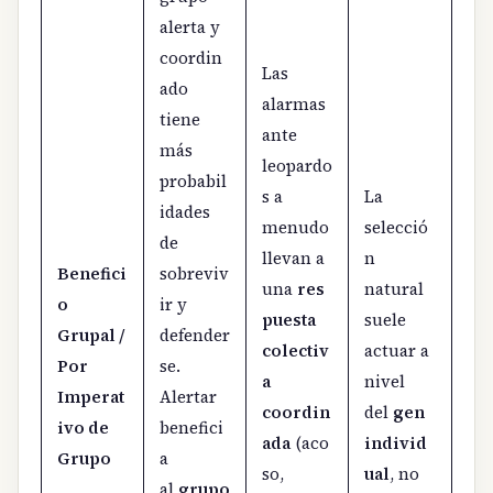
alerta y
coordin
Las
ado
alarmas
tiene
ante
más
leopardo
probabil
s a
La
idades
menudo
selecció
de
llevan a
n
Benefici
sobreviv
una
res
natural
o
ir y
puesta
suele
Grupal /
defender
colectiv
actuar a
Por
se.
a
nivel
Imperat
Alertar
coordin
del
gen
ivo de
benefici
ada
(aco
individ
Grupo
a
so,
ual
, no
al
grupo