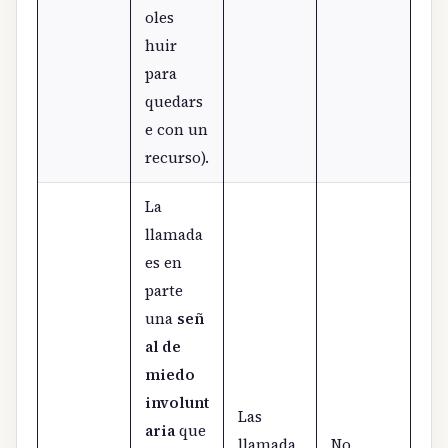
oles
huir
para
quedars
e con un
recurso).
La
llamada
es en
parte
una
señ
al de
miedo
involunt
Las
aria
que
llamada
No