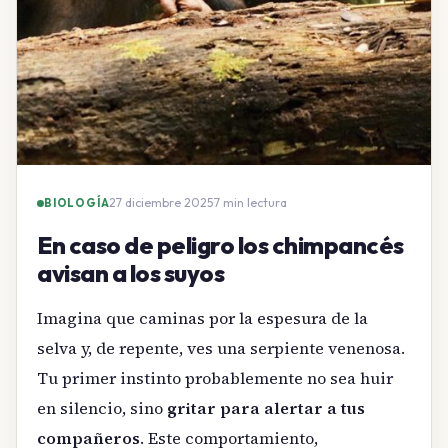
27 diciembre 2025
·
7 min lectura
BIOLOGÍA
En caso de peligro los chimpancés
avisan a los suyos
Imagina que caminas por la espesura de la
selva y, de repente, ves una serpiente venenosa.
Tu primer instinto probablemente no sea huir
en silencio, sino
gritar para alertar a tus
compañeros
. Este comportamiento,