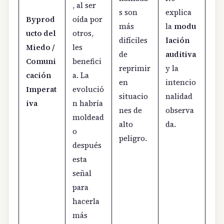
, al ser
s son
explica
Byprod
oída por
más
la
modu
ucto del
otros,
difíciles
lación
Miedo /
les
de
auditiva
Comuni
benefici
reprimir
y la
cación
a. La
en
intencio
Imperat
evolució
situacio
nalidad
iva
n habría
nes de
observa
moldead
alto
da.
o
peligro.
después
esta
señal
para
hacerla
más