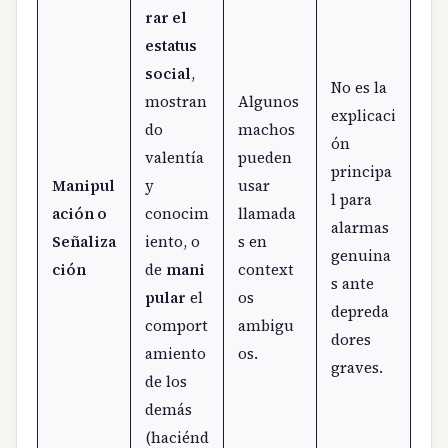
rar el
estatus
social
,
No es la
mostran
Algunos
explicaci
do
machos
ón
valentía
pueden
principa
Manipul
y
usar
l para
ación o
conocim
llamada
alarmas
Señaliza
iento, o
s en
genuina
ción
de
mani
context
s ante
pular
el
os
depreda
comport
ambigu
dores
amiento
os.
graves.
de los
demás
(haciénd