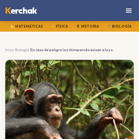
K
erchak
MATEMÁTICAS
FÍSICA
HISTORIA
BIOLOGÍA
›
›
Inicio
Biología
En caso de peligro los chimpancés avisan a los suyos