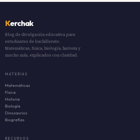
K
erchak
Blog de divulgación educativa para
estudiantes de bachillerato.
Matemáticas, física, biología, historia y
mucho más, explicados con claridad.
MATERIAS
Matemáticas
Física
Historia
Biología
Dinosaurios
Biografías
RECURSOS