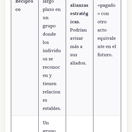
Recípro
largo
alianzas
«pagado
co
plazo en
estratég
» con
un
icas
.
otro
grupo
Podrían
acto
donde
avisar
equivale
los
más a
nte en el
individu
sus
futuro.
os se
aliados.
reconoc
en y
tienen
relacion
es
estables.
Un
grupo