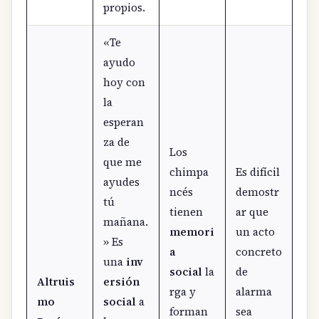
propios.
«Te
ayudo
hoy con
la
esperan
za de
Los
que me
chimpa
Es difícil
ayudes
ncés
demostr
tú
tienen
ar que
mañana.
memori
un acto
» Es
a
concreto
una
inv
social
la
de
Altruis
ersión
rga y
alarma
mo
social
a
forman
sea