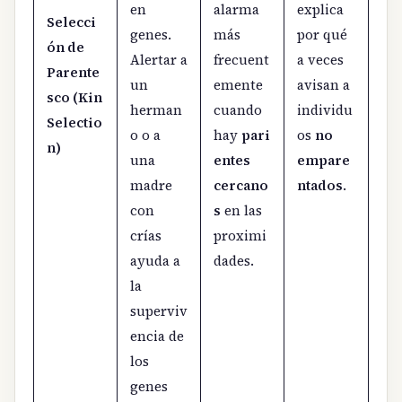
en
alarma
explica
Selecci
genes.
más
por qué
ón de
Alertar a
frecuent
a veces
Parente
un
emente
avisan a
sco (Kin
herman
cuando
individu
Selectio
o o a
hay
pari
os
no
n)
una
entes
empare
madre
cercano
ntados
.
con
s
en las
crías
proximi
ayuda a
dades.
la
superviv
encia de
los
genes