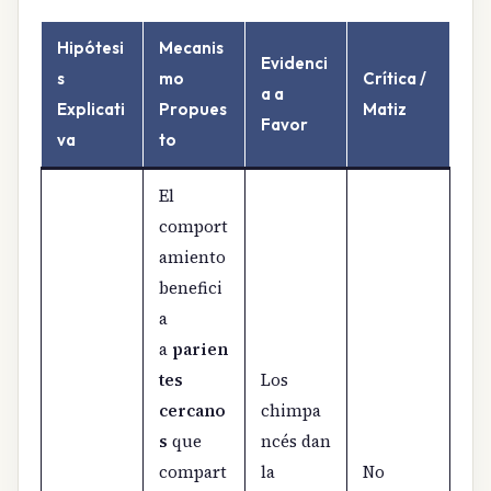
Hipótesi
Mecanis
Evidenci
s
mo
Crítica /
a a
Explicati
Propues
Matiz
Favor
va
to
El
comport
amiento
benefici
a
a
parien
tes
Los
cercano
chimpa
s
que
ncés dan
compart
la
No