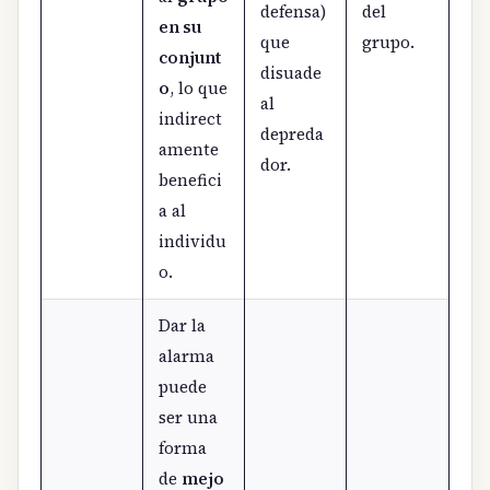
defensa)
del
en su
que
grupo.
conjunt
disuade
o
, lo que
al
indirect
depreda
amente
dor.
benefici
a al
individu
o.
Dar la
alarma
puede
ser una
forma
de
mejo