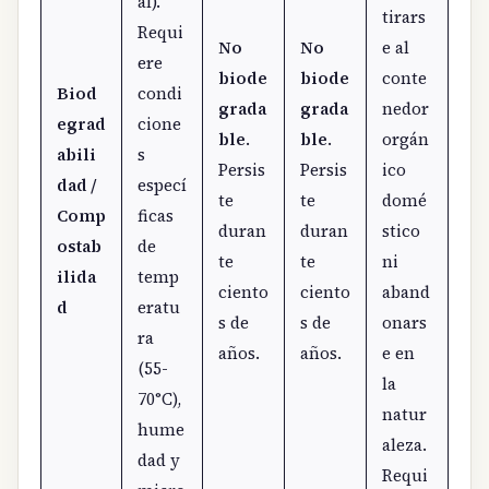
al).
tirars
Requi
No
No
e al
ere
biode
biode
conte
Biod
condi
grada
grada
nedor
egrad
cione
ble
.
ble
.
orgán
abili
s
Persis
Persis
ico
dad /
especí
te
te
domé
Comp
ficas
duran
duran
stico
ostab
de
te
te
ni
ilida
temp
ciento
ciento
aband
d
eratu
s de
s de
onars
ra
años.
años.
e en
(55-
la
70°C),
natur
hume
aleza.
dad y
Requi