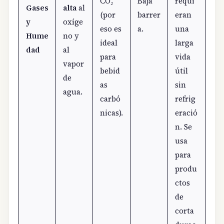
CO₂
Baja
requi
Gases
alta
al
(por
barrer
eran
y
oxíge
eso es
a.
una
Hume
no y
ideal
larga
dad
al
para
vida
vapor
bebid
útil
de
as
sin
agua.
carbó
refrig
nicas).
eració
n. Se
usa
para
produ
ctos
de
corta