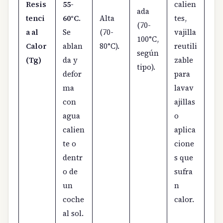
Resis
55-
calien
ada
tenci
60°C
.
Alta
tes,
(70-
a al
Se
(70-
vajilla
100°C,
Calor
ablan
80°C).
reutili
según
(Tg)
da y
zable
tipo).
defor
para
ma
lavav
con
ajillas
agua
o
calien
aplica
te o
cione
dentr
s que
o de
sufra
un
n
coche
calor.
al sol.