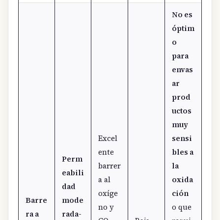
No es
óptim
o
para
envas
ar
prod
uctos
muy
Excel
sensi
ente
bles a
Perm
barrer
la
eabili
a al
oxida
dad
oxíge
ción
Barre
mode
no y
o que
ra a
rada-