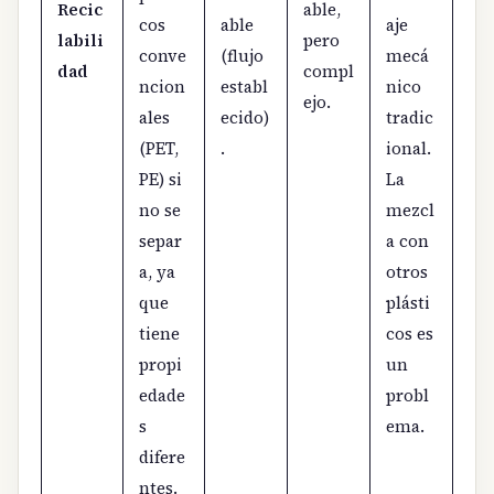
Recic
able,
cos
able
aje
labili
pero
conve
(flujo
mecá
dad
compl
ncion
establ
nico
ejo.
ales
ecido)
tradic
(PET,
.
ional.
PE) si
La
no se
mezcl
separ
a con
a, ya
otros
que
plásti
tiene
cos es
propi
un
edade
probl
s
ema.
difere
ntes.