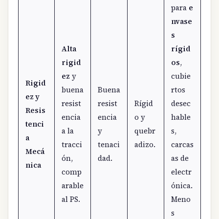
para
e
nvase
s
Alta
rígid
rigid
os
,
ez
y
cubie
Rigid
buena
Buena
rtos
ez y
resist
resist
Rígid
desec
Resis
encia
encia
o y
hable
tenci
a la
y
quebr
s,
a
tracci
tenaci
adizo.
carcas
Mecá
ón,
dad.
as de
nica
comp
electr
arable
ónica.
al PS.
Meno
s