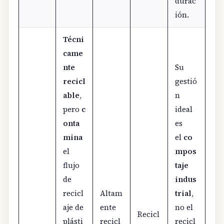
durac
ión.
Técni
came
nte
Su
recicl
gestió
able
,
n
pero
c
ideal
onta
es
mina
el
co
el
mpos
flujo
taje
de
indus
recicl
Altam
trial
,
aje de
ente
no el
Recicl
plásti
recicl
recicl