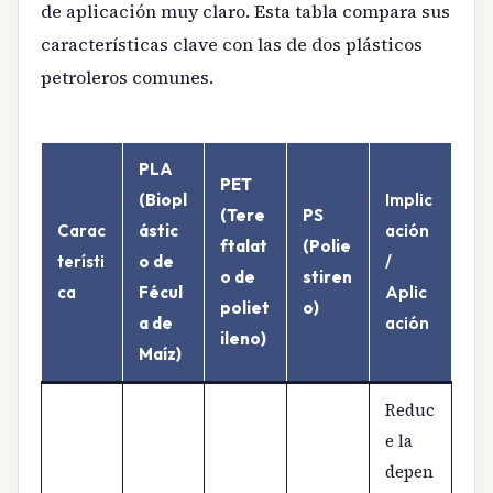
de aplicación muy claro. Esta tabla compara sus
características clave con las de dos plásticos
petroleros comunes.
PLA
PET
(Biopl
Implic
(Tere
PS
Carac
ástic
ación
ftalat
(Polie
terísti
o de
/
o de
stiren
ca
Fécul
Aplic
poliet
o)
a de
ación
ileno)
Maíz)
Reduc
e la
depen