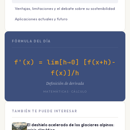
Ventajas, limitaciones y el debate sobre su sostenibilidad
Aplicaciones actuales y futuro
FÓRMULA DEL DÍA
f'(x) = lím[h→0] [f(x+h)-
f(x)]/h
Definición de derivada
MATEMÁTICAS · CÁLCULO
TAMBIÉN TE PUEDE INTERESAR
El deshielo acelerado de los glaciares alpinos: