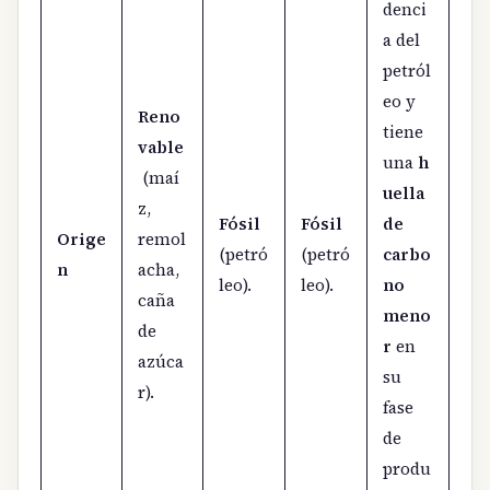
denci
a del
petról
eo y
Reno
tiene
vable
una
h
(maí
uella
z,
Fósil
Fósil
de
Orige
remol
(petró
(petró
carbo
n
acha,
leo).
leo).
no
caña
meno
de
r
en
azúca
su
r).
fase
de
produ