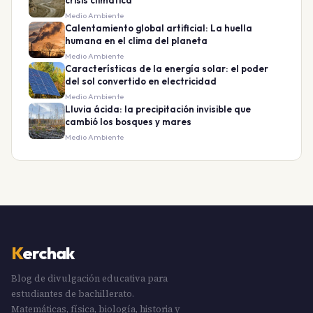
crisis climática
Medio Ambiente
Calentamiento global artificial: La huella
humana en el clima del planeta
Medio Ambiente
Características de la energía solar: el poder
del sol convertido en electricidad
Medio Ambiente
Lluvia ácida: la precipitación invisible que
cambió los bosques y mares
Medio Ambiente
K
erchak
Blog de divulgación educativa para
estudiantes de bachillerato.
Matemáticas, física, biología, historia y