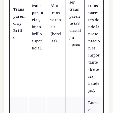
ser
trans
Alta
trans
Trans
trans
paren
trans
paren
paren
paren
cia
y
paren
tes
do
cia y
te (PS
buen
cia
nde la
Brill
cristal
brillo
(botel
prese
o
) u
super
las).
ntació
opaco
ficial.
n es
.
impor
tante
(frute
ría,
bande
jas).
Buen
o