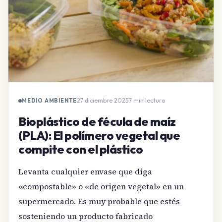
27 diciembre 2025
·
7 min lectura
MEDIO AMBIENTE
Bioplástico de fécula de maíz
(PLA): El polímero vegetal que
compite con el plástico
Levanta cualquier envase que diga
«compostable» o «de origen vegetal» en un
supermercado. Es muy probable que estés
sosteniendo un producto fabricado