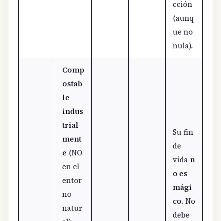
cción
(aunq
ue no
nula).
Comp
ostab
le
indus
trial
Su fin
ment
de
e
(NO
vida
n
en el
o es
entor
mági
no
co
. No
natur
debe