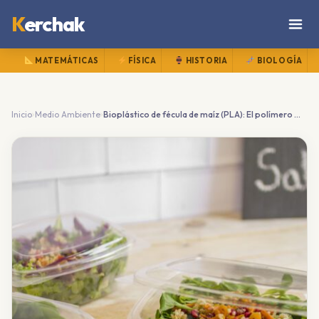
K
erchak
MATEMÁTICAS
FÍSICA
HISTORIA
BIOLOGÍA
›
›
Inicio
Medio Ambiente
Bioplástico de fécula de maíz (PLA): El polímero vegetal que compite con el plástico