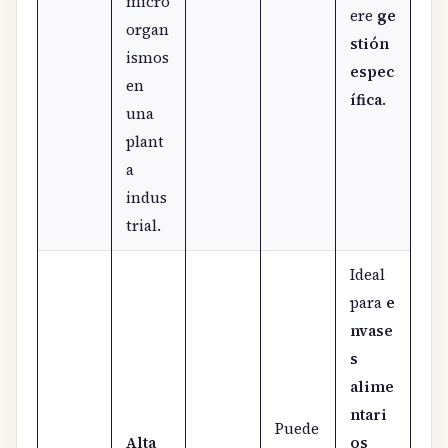
micro
ere
ge
organ
stión
ismos
espec
en
ífica
.
una
plant
a
indus
trial.
Ideal
para
e
nvase
s
alime
ntari
Puede
Alta
os