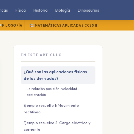
icas
Física
Historia
Biología
Dinosaurios
FILOSOFÍA
MATEMÁTICAS APLICADAS CCSS II
MATEMÁTICAS
EN ESTE ARTÍCULO
¿Qué son las aplicaciones físicas
de las derivadas?
La relación posición-velocidad-
aceleración
Ejemplo resuelto 1: Movimiento
rectilíneo
Ejemplo resuelvo 2: Carga eléctrica y
corriente