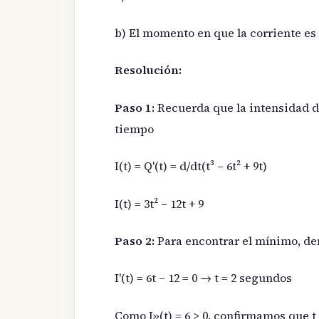
b) El momento en que la corriente e
Resolución:
Paso 1:
Recuerda que la intensidad de
tiempo
I(t) = Q'(t) = d/dt(t³ – 6t² + 9t)
I(t) = 3t² – 12t + 9
Paso 2:
Para encontrar el mínimo, de
I'(t) = 6t – 12 = 0 → t = 2 segundos
Como I»(t) = 6 > 0, confirmamos que 