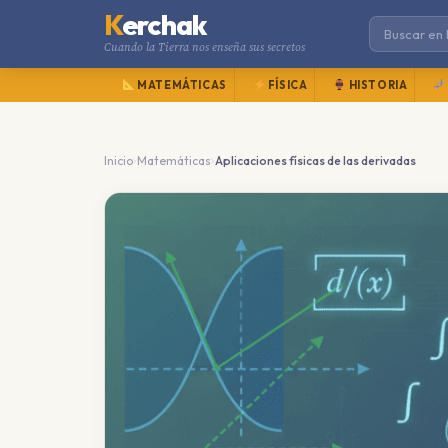
K
erchak
Cuando la Tierra nos enseña sus secretos
MATEMÁTICAS
FÍSICA
HISTORIA
›
›
Inicio
Matemáticas
Aplicaciones físicas de las derivadas