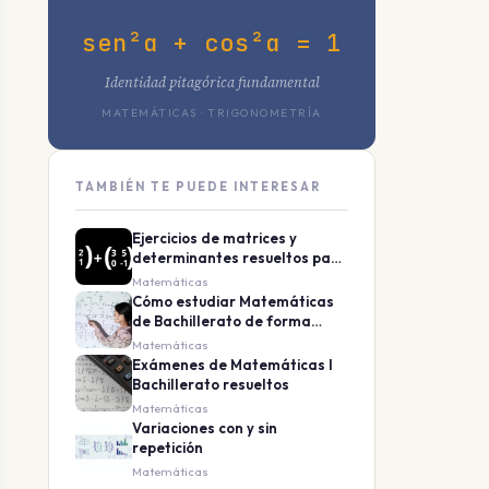
sen²α + cos²α = 1
Identidad pitagórica fundamental
MATEMÁTICAS · TRIGONOMETRÍA
TAMBIÉN TE PUEDE INTERESAR
Ejercicios de matrices y
determinantes resueltos paso
a paso
Matemáticas
Cómo estudiar Matemáticas
de Bachillerato de forma
eficaz
Matemáticas
Exámenes de Matemáticas I
Bachillerato resueltos
Matemáticas
Variaciones con y sin
repetición
Matemáticas