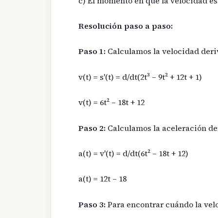
c) El momento en que la velocidad 
Resolución paso a paso:
Paso 1:
Calculamos la velocidad deri
v(t) = s'(t) = d/dt(2t³ – 9t² + 12t + 1)
v(t) = 6t² – 18t + 12
Paso 2:
Calculamos la aceleración de
a(t) = v'(t) = d/dt(6t² – 18t + 12)
a(t) = 12t – 18
Paso 3:
Para encontrar cuándo la vel