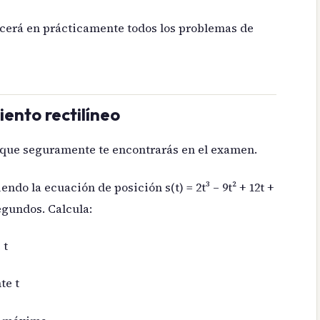
ecerá en prácticamente todos los problemas de
iento rectilíneo
 que seguramente te encontrarás en el examen.
do la ecuación de posición s(t) = 2t³ – 9t² + 12t +
egundos. Calcula:
 t
te t