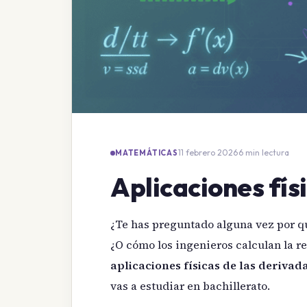
11 febrero 2026
·
6 min lectura
MATEMÁTICAS
Aplicaciones fís
¿Te has preguntado alguna vez por qu
¿O cómo los ingenieros calculan la re
aplicaciones físicas de las derivad
vas a estudiar en bachillerato.