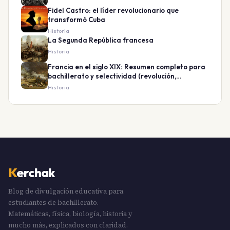
Fidel Castro: el líder revolucionario que
transformó Cuba
Historia
La Segunda República francesa
Historia
Francia en el siglo XIX: Resumen completo para
bachillerato y selectividad (revolución,
monarquías y república)
Historia
K
erchak
Blog de divulgación educativa para
estudiantes de bachillerato.
Matemáticas, física, biología, historia y
mucho más, explicados con claridad.