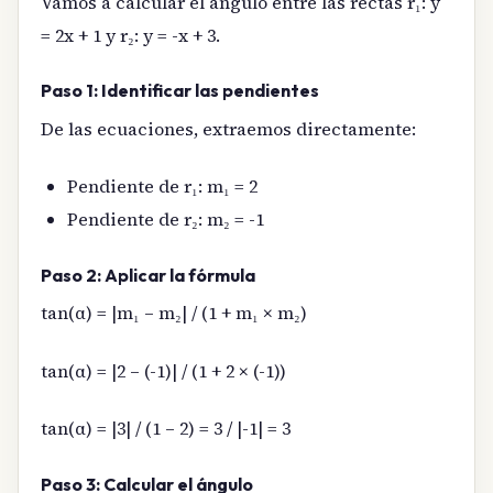
Vamos a calcular el ángulo entre las rectas r₁: y
= 2x + 1 y r₂: y = -x + 3.
Paso 1: Identificar las pendientes
De las ecuaciones, extraemos directamente:
Pendiente de r₁: m₁ = 2
Pendiente de r₂: m₂ = -1
Paso 2: Aplicar la fórmula
tan(α) = |m₁ – m₂| / (1 + m₁ × m₂)
tan(α) = |2 – (-1)| / (1 + 2 × (-1))
tan(α) = |3| / (1 – 2) = 3 / |-1| = 3
Paso 3: Calcular el ángulo