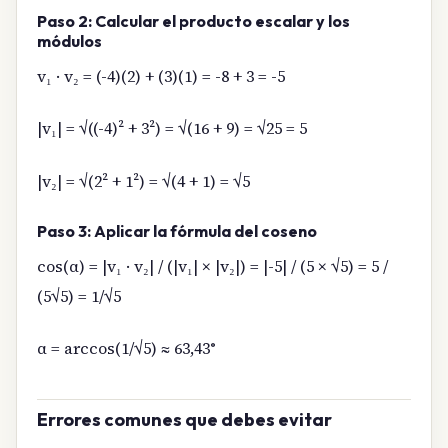
Paso 2: Calcular el producto escalar y los
módulos
v₁ · v₂ = (-4)(2) + (3)(1) = -8 + 3 = -5
|v₁| = √((-4)² + 3²) = √(16 + 9) = √25 = 5
|v₂| = √(2² + 1²) = √(4 + 1) = √5
Paso 3: Aplicar la fórmula del coseno
cos(α) = |v₁ · v₂| / (|v₁| × |v₂|) = |-5| / (5 × √5) = 5 /
(5√5) = 1/√5
α = arccos(1/√5) ≈ 63,43°
Errores comunes que debes evitar