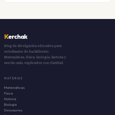
K
erchak
Blog de divulgación educativa para
estudiantes de bachillerato.
Matemáticas, física, biología, historia y
mucho más, explicados con claridad.
MATERIAS
Matemáticas
Física
Historia
Biología
Dinosaurios