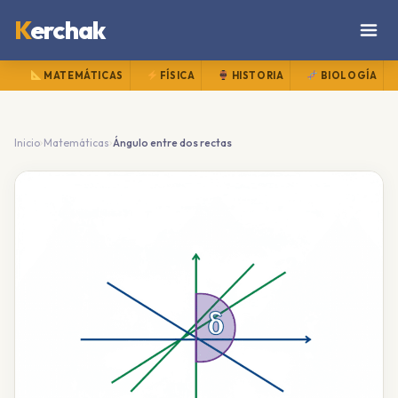
K
erchak
MATEMÁTICAS
FÍSICA
HISTORIA
BIOLOGÍA
›
›
Inicio
Matemáticas
Ángulo entre dos rectas