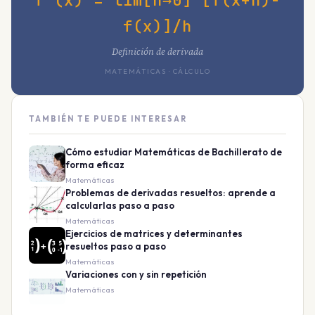
f'(x) = lím[h→0] [f(x+h)-
f(x)]/h
Definición de derivada
MATEMÁTICAS · CÁLCULO
TAMBIÉN TE PUEDE INTERESAR
Cómo estudiar Matemáticas de Bachillerato de
forma eficaz
Matemáticas
Problemas de derivadas resueltos: aprende a
calcularlas paso a paso
Matemáticas
Ejercicios de matrices y determinantes
resueltos paso a paso
Matemáticas
Variaciones con y sin repetición
Matemáticas