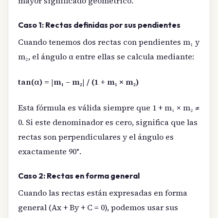
mayor significado geométrico.
Caso 1: Rectas definidas por sus pendientes
Cuando tenemos dos rectas con pendientes m₁ y
m₂, el ángulo α entre ellas se calcula mediante:
tan(α) = |m₁ – m₂| / (1 + m₁ × m₂)
Esta fórmula es válida siempre que 1 + m₁ × m₂ ≠
0. Si este denominador es cero, significa que las
rectas son perpendiculares y el ángulo es
exactamente 90°.
Caso 2: Rectas en forma general
Cuando las rectas están expresadas en forma
general (Ax + By + C = 0), podemos usar sus