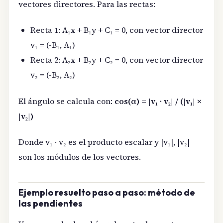
vectores directores. Para las rectas:
Recta 1: A₁x + B₁y + C₁ = 0, con vector director
v₁ = (-B₁, A₁)
Recta 2: A₂x + B₂y + C₂ = 0, con vector director
v₂ = (-B₂, A₂)
El ángulo se calcula con:
cos(α) = |v₁ · v₂| / (|v₁| ×
|v₂|)
Donde v₁ · v₂ es el producto escalar y |v₁|, |v₂|
son los módulos de los vectores.
Ejemplo resuelto paso a paso: método de
las pendientes